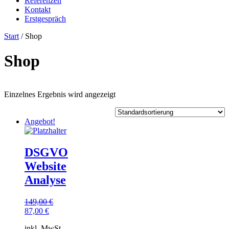
Referenzen
Kontakt
Erstgespräch
Start
/ Shop
Shop
Einzelnes Ergebnis wird angezeigt
Angebot!
DSGVO
Website
Analyse
149,00
€
Ursprünglicher
Aktueller
87,00
€
Preis
Preis
inkl. MwSt.
war:
ist: