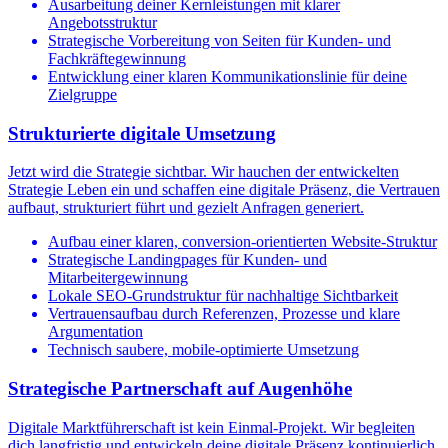
Ausarbeitung deiner Kernleistungen mit klarer
Angebotsstruktur
Strategische Vorbereitung von Seiten für Kunden- und
Fachkräftegewinnung
Entwicklung einer klaren Kommunikationslinie für deine
Zielgruppe
Strukturierte digitale Umsetzung
Jetzt wird die Strategie sichtbar. Wir hauchen der entwickelten
Strategie Leben ein und schaffen eine digitale Präsenz, die Vertrauen
aufbaut, strukturiert führt und gezielt Anfragen generiert.
Aufbau einer klaren, conversion-orientierten Website-Struktur
Strategische Landingpages für Kunden- und
Mitarbeitergewinnung
Lokale SEO-Grundstruktur für nachhaltige Sichtbarkeit
Vertrauensaufbau durch Referenzen, Prozesse und klare
Argumentation
Technisch saubere, mobile-optimierte Umsetzung
Strategische Partnerschaft auf Augenhöhe
Digitale Marktführerschaft ist kein Einmal-Projekt. Wir begleiten
dich langfristig und entwickeln deine digitale Präsenz kontinuierlich